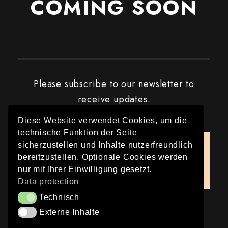
COMING SOON
Please subscribe to our newsletter to
receive updates.
Diese Website verwendet Cookies, um die
technische Funktion der Seite
sicherzustellen und Inhalte nutzerfreundlich
Please install and activate the
bereitzustellen. Optionale Cookies werden
"
Newsletter
" plugin to show the form.
nur mit Ihrer Einwilligung gesetzt.
Data protection
Technisch
Technisch
Externe Inhalte
Externe Inhalte