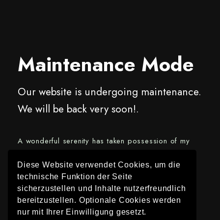
Maintenance Mode
Our website is undergoing maintenance.
We will be back very soon!.
A wonderful serenity has taken possession of my
entire soul, like these sweet mornings of spring
which I enjoy with my whole heart. I am alone, and
Diese Website verwendet Cookies, um die
feel the charm of existence in this spot, which was
technische Funktion der Seite
sicherzustellen und Inhalte nutzerfreundlich
created for the bliss of souls like mine.
bereitzustellen. Optionale Cookies werden
nur mit Ihrer Einwilligung gesetzt.