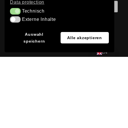
Data protection
CURRENT PROCESS
85%
Technisch
Technisch
Externe Inhalte
Externe Inhalte
JA
Auswahl
Alle akzeptieren
speichern
DE
EN
© 2026 DAY & LIGHT | WEBSITE: OPEN