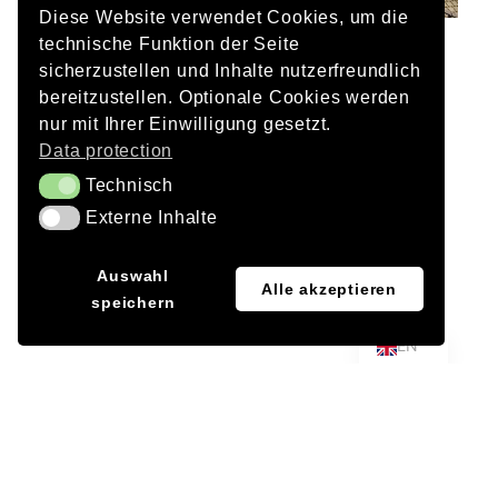
Diese Website verwendet Cookies, um die
technische Funktion der Seite
Client
sicherzustellen und Inhalte nutzerfreundlich
Munich City Council, Department of Building
bereitzustellen. Optionale Cookies werden
nur mit Ihrer Einwilligung gesetzt.
Architecture
Data protection
Lang Hugger Rampp, Munich
Technisch
Technisch
Externe Inhalte
Civil engineers
Externe Inhalte
SSF Engineers, Munich
JA
Auswahl
Alle akzeptieren
Electrical planning
speichern
DE
Rücker + Schindele Consulting Engineers Ltd
EN
Project Management
(Scheduling, Electrical +
Lighting)
building block, Munich
Landscape planning