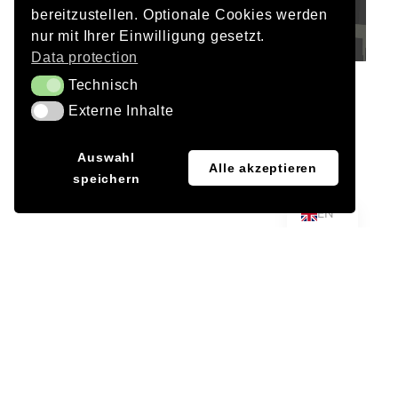
bereitzustellen. Optionale Cookies werden
nur mit Ihrer Einwilligung gesetzt.
Data protection
Technisch
Technisch
Multiple appointment
Externe Inhalte
Externe Inhalte
1. Rank with Silands | Gresz + Kaiser Landscape
Architects
JA
Auswahl
Alle akzeptieren
speichern
Client
DE
Major town of Giengen, Giengen an der Brenz
EN
Landscape architects
Gresz + Kaiser Landscape Architects PartG mbB,
Ulm
Period
2018
Project Team DAY & LIGHT