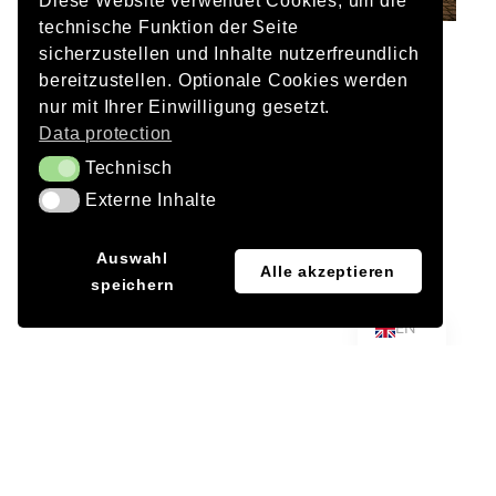
Diese Website verwendet Cookies, um die
technische Funktion der Seite
sicherzustellen und Inhalte nutzerfreundlich
Client
bereitzustellen. Optionale Cookies werden
City of Ingolstadt
nur mit Ihrer Einwilligung gesetzt.
Data protection
Planned completion:
Technisch
Technisch
2026
Externe Inhalte
Externe Inhalte
Project Team DAY & LIGHT
Frank Bernhard Vetter
JA
Auswahl
Alle akzeptieren
Stefan Vetter
speichern
DE
Julia Wallner
EN