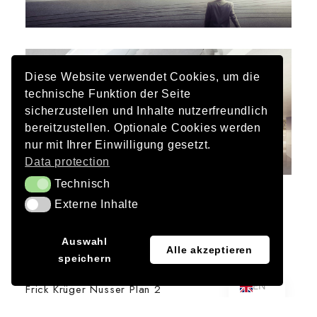
Diese Website verwendet Cookies, um die
technische Funktion der Seite
sicherzustellen und Inhalte nutzerfreundlich
bereitzustellen. Optionale Cookies werden
nur mit Ihrer Einwilligung gesetzt.
Data protection
Technisch
Technisch
Client
Externe Inhalte
Externe Inhalte
Free State of Bavaria, represented by: State
Construction Office Munich 1
JA
Auswahl
Alle akzeptieren
speichern
DE
Architecture
EN
Frick Krüger Nusser Plan 2