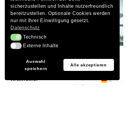
sicherzustellen und Inhalte nutzerfreundlich
bereitzustellen. Optionale Cookies werden
nur mit Ihrer Einwilligung gesetzt.
Datenschutz
Technisch
Technisch
Externe Inhalte
Externe Inhalte
Bauherr
JA
Auswahl
Deutsche Bahn AG, Berlin
Alle akzeptieren
speichern
EN
Architektur
DE
ingenhoven architects, Düsseldorf
Tageslichtplanung
Lichtplanung Ulrich Werning
Kunstlichtplanung
bis Entwurf: Lichtplanung Ulrich Werning / Werning