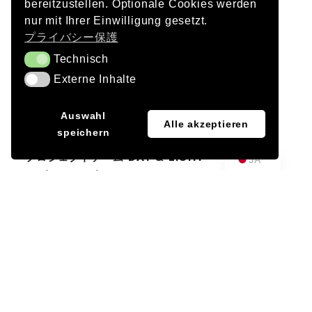
bereitzustellen. Optionale Cookies werden
建築
nur mit Ihrer Einwilligung gesetzt.
nps Tchoban Voss GmbH & Co.KG
プライバシー保護
写真
Technisch
Technisch
Christoph Mittermüller
Externe Inhalte
Externe Inhalte
完了
EN
Auswahl
2020
Alle akzeptieren
speichern
DE
プロジェクトチーム DAY & LIGHT
JA
Frank Bernhard Vetter
Markus Tuppen