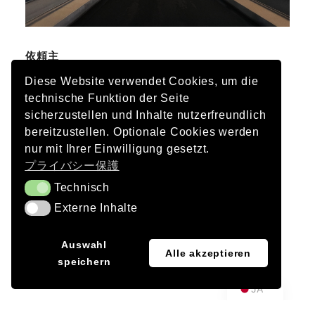
依頼主
アウトバーンGmbH
Diese Website verwendet Cookies, um die
technische Funktion der Seite
土木工学
sicherzustellen und Inhalte nutzerfreundlich
バウマン＋オブホルツァー ZT GmbH
bereitzustellen. Optionale Cookies werden
nur mit Ihrer Einwilligung gesetzt.
写真
プライバシー保護
ニュルンベルク航空写真 – ハヨ・ディーツ
Technisch
Technisch
完了
Externe Inhalte
Externe Inhalte
2019
EN
Auswahl
Alle akzeptieren
speichern
DE
JA