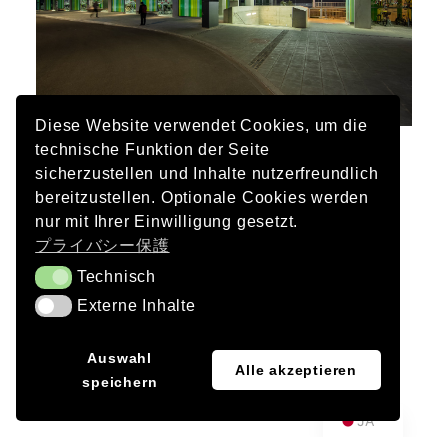
Diese Website verwendet Cookies, um die
technische Funktion der Seite
依頼者
sicherzustellen und Inhalte nutzerfreundlich
ミュンヘン州都
bereitzustellen. Optionale Cookies werden
nur mit Ihrer Einwilligung gesetzt.
建築
プライバシー保護
Pool Leber・アルヒテクテン BDA、ミュンヘン
Technisch
Technisch
Externe Inhalte
ランドスケープアーキテクチャ
Externe Inhalte
Zaharias Landschaftsarchitekten、ミュンヘン
EN
Auswahl
Alle akzeptieren
写真
speichern
DE
Christoph Mittermüller
JA
完了