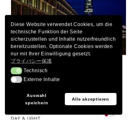
Diese Website verwendet Cookies, um die
technische Funktion der Seite
sicherzustellen und Inhalte nutzerfreundlich
bereitzustellen. Optionale Cookies werden
nur mit Ihrer Einwilligung gesetzt.
プライバシー保護
施主
Technisch
Technisch
ミュンヘン市エネルギー供給公社
Externe Inhalte
Externe Inhalte
建築
EN
Auswahl
h4a Gessert + Randecker Architekten
Alle akzeptieren
speichern
DE
写真
JA
DAY & LIGHT
完了