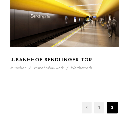
U-BANHHOF SENDLINGER TOR
München
/
Verkehrsbauwerk
/
Wettbewerb
1
2