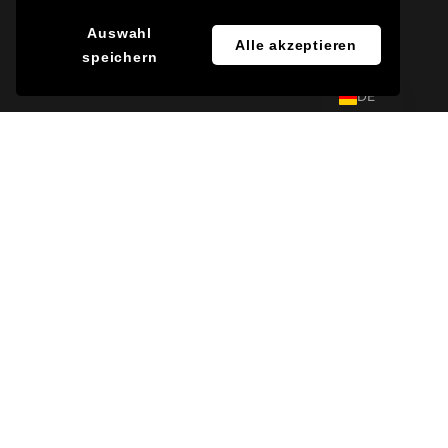
JA
Auswahl
Alle akzeptieren
speichern
EN
DE
Lichtplanung bei
DAY & LIGHT