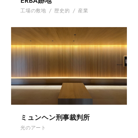
ERBA跡地
工場の敷地
/
歴史的
/
産業
ミュンヘン刑事裁判所
ミュンヘン刑事裁判所
光のアート