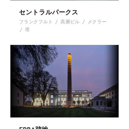
セントラルパークス
フランクフルト
/
高層ビル
/
メクラー
/
塔
ERBA跡地