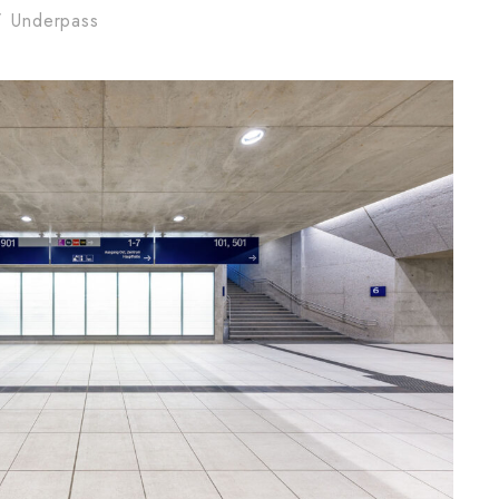
/
Underpass
gsburg Mobility Hub