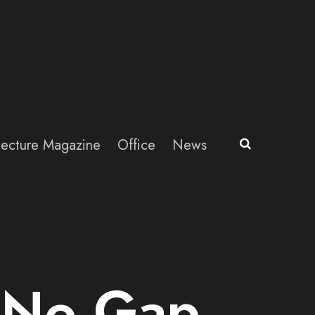
itecture Magazine
Office
News
s No Gap