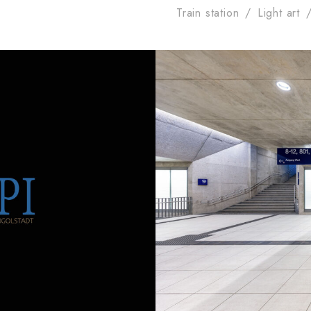
Train station
/
Light art
terplan
Au