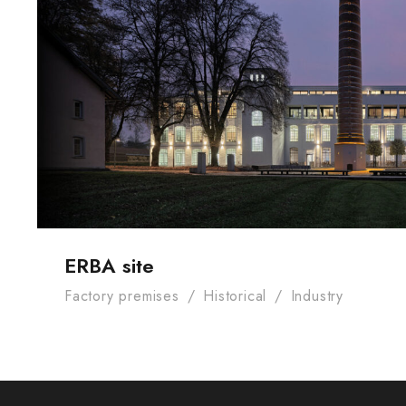
ERBA site
ERBA site
Factory premises
/
Historical
/
Industry