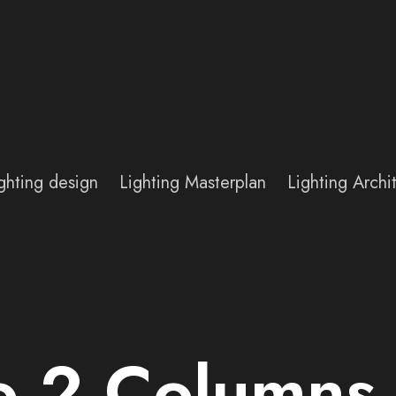
ghting design
Lighting Masterplan
Lighting Arch
io 2 Column