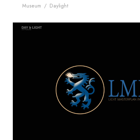
Museum
/
Daylight
Ingolstadt Lighting Mas