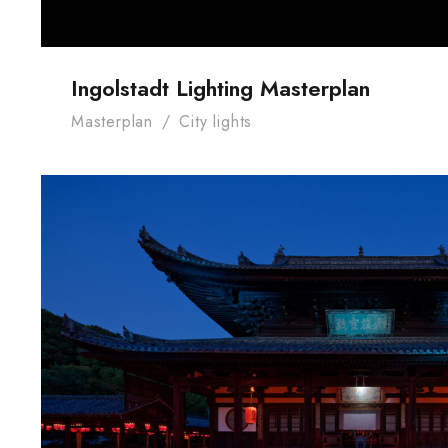
Ingolstadt Lighting Masterplan
Masterplan
/
City lights
Light installation Manp