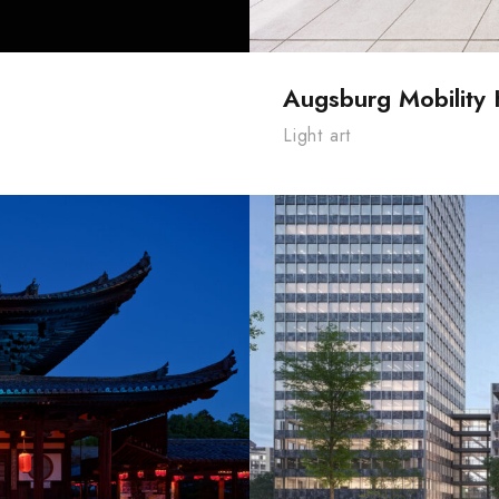
Augsburg Mobility
Light art
uku-ji