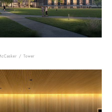
McCasker
/
Tower