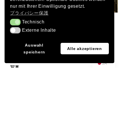
nur mit Ihrer Einwilligung gesetzt.
プライバシー保護
Technisch
Technisch
依頼主
Externe Inhalte
Externe Inhalte
サルビア不動産有限会社
EN
Auswahl
建築
Alle akzeptieren
speichern
DE
フランク・レーグナー
JA
写真
Christoph Mittermüller
完了
2016
プロジェクトチーム DAY & LIGHT
Frank Vetter