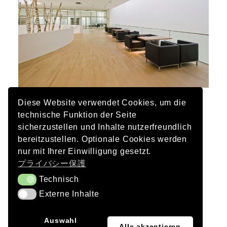
Diese Website verwendet Cookies, um die
施主
technische Funktion der Seite
アル＝コーバーAG
sicherzustellen und Inhalte nutzerfreundlich
bereitzustellen. Optionale Cookies werden
建築
nur mit Ihrer Einwilligung gesetzt.
オット・アーキテクテン、アウクスブルク
プライバシー保護
写真
Technisch
Technisch
エッカルト・マテウス
Externe Inhalte
Externe Inhalte
完了
EN
Auswahl
Alle akzeptieren