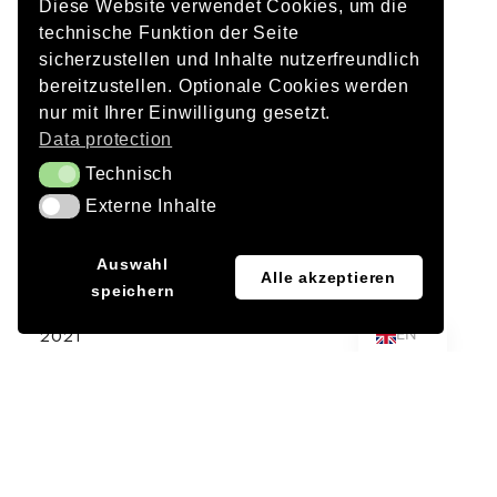
Diese Website verwendet Cookies, um die
Client
technische Funktion der Seite
Alexander Parmanin, Gleb Kotelnikov, Ruslan
sicherzustellen und Inhalte nutzerfreundlich
Romanenko GbR, Munich
bereitzustellen. Optionale Cookies werden
nur mit Ihrer Einwilligung gesetzt.
Architecture
Data protection
burzin Architekten, Freising
Technisch
Technisch
Photos
Externe Inhalte
Externe Inhalte
Christoph Mittermüller (Architecture)
FlyStation Munich (Wind Tunnel/Skydiving)
JA
Auswahl
Alle akzeptieren
speichern
DE
Completion
EN
2021
Project Team DAY & LIGHT
Frank Bernhard Vetter