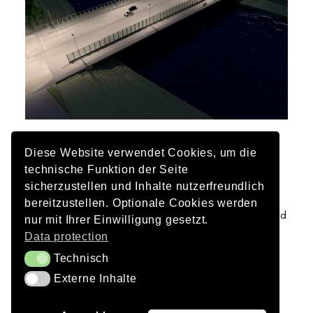
Client
Diese Website verwendet Cookies, um die
City of Regensburg
technische Funktion der Seite
sicherzustellen und Inhalte nutzerfreundlich
Architects
bereitzustellen. Optionale Cookies werden
Reinhart & Partner Architects and Urban Planners Ltd
nur mit Ihrer Einwilligung gesetzt.
Firmhofer and Günther Architects GbR
Data protection
Technisch
Technisch
Civil engineers
Externe Inhalte
Externe Inhalte
GRASSL Engineers
Visualisations
JA