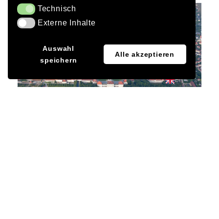
Technisch
Technisch
Externe Inhalte
Externe Inhalte
JA
Auswahl
Alle akzeptieren
speichern
DE
EN
Client
Free State of Bavaria, represented by the State
Building Authority Munich 1
User
Biotopia – Natural History Museum of Bavaria