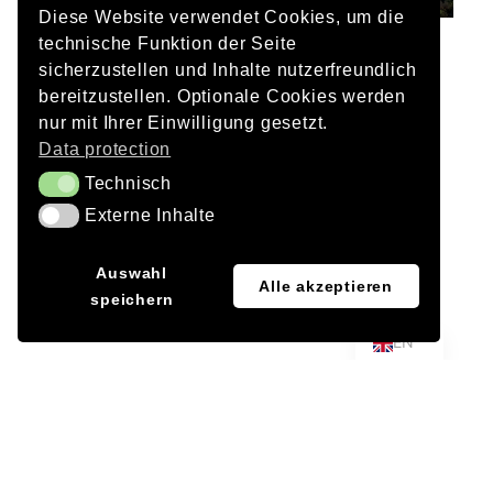
Diese Website verwendet Cookies, um die
technische Funktion der Seite
Client
sicherzustellen und Inhalte nutzerfreundlich
Munich
bereitzustellen. Optionale Cookies werden
nur mit Ihrer Einwilligung gesetzt.
Landscape architecture
Data protection
Atelier Loidl GmbH
Technisch
Technisch
Externe Inhalte
Photos
Externe Inhalte
DAY & LIGHT
JA
Auswahl
Alle akzeptieren
Completion
speichern
DE
2025
EN
Project Team DAY & LIGHT
Stefan Vetter