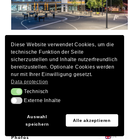
Client
Diese Website verwendet Cookies, um die
City of Mönchengladbach
technische Funktion der Seite
sicherzustellen und Inhalte nutzerfreundlich
Landscape architecture
bereitzustellen. Optionale Cookies werden
Lohrer.Hochrein Landscape Architects and Urban
nur mit Ihrer Einwilligung gesetzt.
Planners GmbH
Data protection
Technisch
Technisch
Traffic planning
Externe Inhalte
Externe Inhalte
Ambrosius Blanke Transport Infrastructure, Bochum
Art installation
JA
Auswahl
Alle akzeptieren
Rita McBride
speichern
DE
EN
Photos