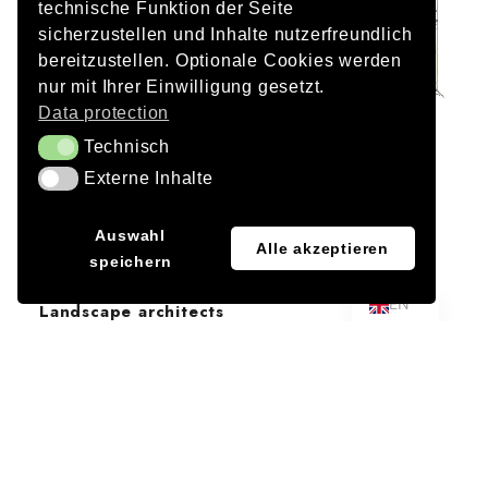
technische Funktion der Seite
sicherzustellen und Inhalte nutzerfreundlich
bereitzustellen. Optionale Cookies werden
nur mit Ihrer Einwilligung gesetzt.
Data protection
Technisch
Technisch
Competition
Externe Inhalte
Externe Inhalte
1st Place with lohrer.hochrein
JA
Client
Auswahl
Alle akzeptieren
Town of Schweinfurt
speichern
DE
EN
Landscape architects
Lohrer.Hochrein Landscape Architects and Urban
Planners
Period
2017