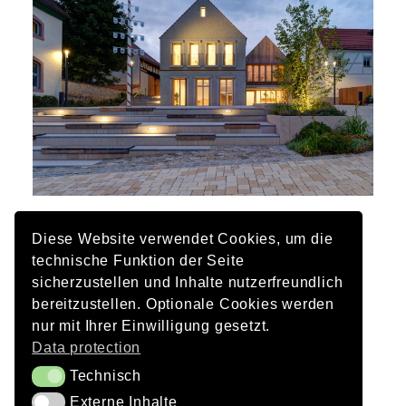
Client
Diese Website verwendet Cookies, um die
Municipality of Niederwerrn
technische Funktion der Seite
sicherzustellen und Inhalte nutzerfreundlich
Architecture
bereitzustellen. Optionale Cookies werden
Schlicht Lamprecht Kern Architects BDA
nur mit Ihrer Einwilligung gesetzt.
Data protection
Landscape architecture
Technisch
Technisch
Dietz and Partner Landscape Architects BDLA
Externe Inhalte
Externe Inhalte