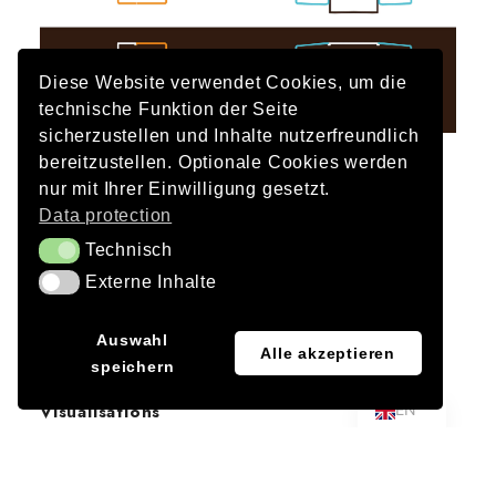
Diese Website verwendet Cookies, um die
technische Funktion der Seite
sicherzustellen und Inhalte nutzerfreundlich
bereitzustellen. Optionale Cookies werden
Multiple appointment
nur mit Ihrer Einwilligung gesetzt.
Design concept draft
Data protection
Technisch
Technisch
Client
Externe Inhalte
Free and Hanseatic City of Hamburg
Externe Inhalte
Architecture
JA
Auswahl
Alle akzeptieren
Peter Bohn Architects
speichern
DE
EN
Visualisations
Peter Bohn Architects with DAY & LIGHT
Completion of design concept