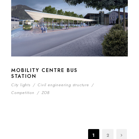
MOBILITY CENTRE BUS
STATION
City lights
/
Civil engineering structure
/
Competition
/
ZOB
1
2